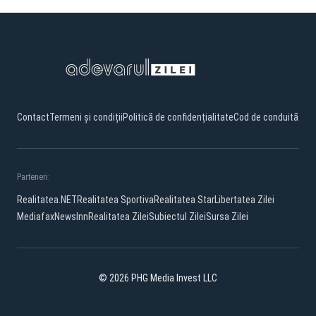
Contact
Termeni și condiții
Politică de confidențialitate
Cod de conduită
Parteneri:
Realitatea.NET
Realitatea Sportiva
Realitatea Star
Libertatea Zilei
Mediafax
NewsInn
Realitatea Zilei
Subiectul Zilei
Sursa Zilei
© 2026 PHG Media Invest LLC
Facebook
TikTok