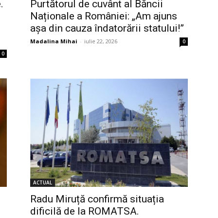
.
Purtătorul de cuvânt al Băncii
Naționale a României: „Am ajuns
așa din cauza îndatorării statului!”
Madalina Mihai
-
iulie 22, 2026
0
0
ACTUAL
Radu Miruță confirmă situația
dificilă de la ROMATSA.