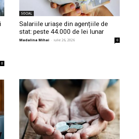
SOCIAL
i
Salariile uriașe din agențiile de
stat: peste 44.000 de lei lunar
Madalina Mihai
-
iulie 26, 2026
0
0