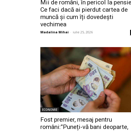
Mii de români, în pericol la pensie
Ce faci dacă ai pierdut cartea de
muncă și cum îți dovedești
vechimea
Madalina Mihai
-
iulie 25, 2026
ECONOMIE
Fost premier, mesaj pentru
români:”Puneți-vă bani deoparte,