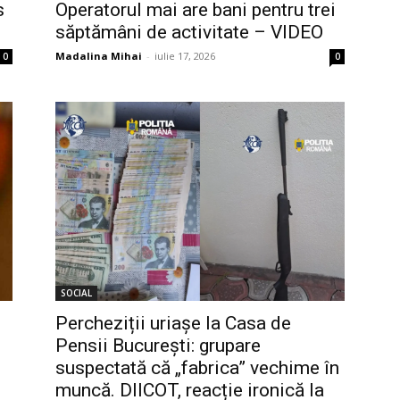
s
Operatorul mai are bani pentru trei
săptămâni de activitate – VIDEO
Madalina Mihai
-
iulie 17, 2026
0
0
SOCIAL
Percheziții uriașe la Casa de
Pensii București: grupare
suspectată că „fabrica” vechime în
muncă. DIICOT, reacție ironică la