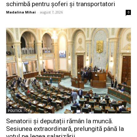
schimbă pentru șoferi și transportatori
Madalina Mihai
-
august 7, 2026
0
POLITICĂ
Senatorii și deputații rămân la muncă.
Sesiunea extraordinară, prelungită până la
votul pe legea salarizării