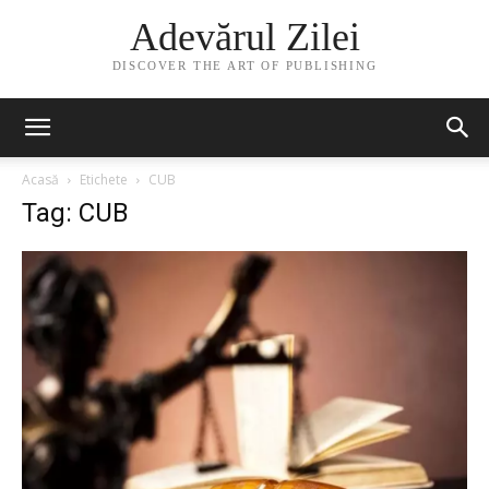
Adevărul Zilei
DISCOVER THE ART OF PUBLISHING
Acasă
Etichete
CUB
Tag: CUB