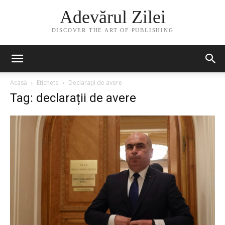
Adevărul Zilei
DISCOVER THE ART OF PUBLISHING
Acasă
Etichete
Declarații de avere
Tag: declarații de avere