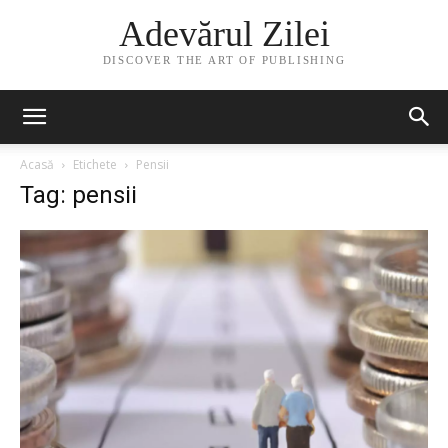
Adevărul Zilei
DISCOVER THE ART OF PUBLISHING
Acasă
Etichete
Pensii
Tag: pensii