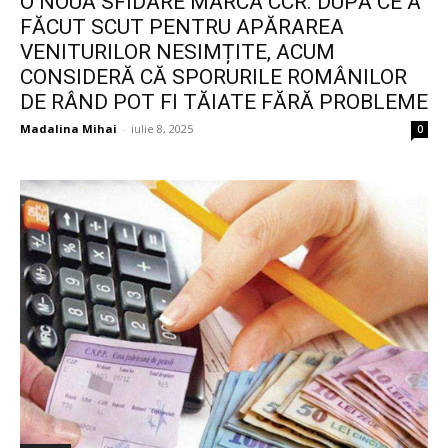
O NOUĂ SFIDARE MARCA CCR. DUPĂ CE A
FĂCUT SCUT PENTRU APĂRAREA
VENITURILOR NESIMȚITE, ACUM
CONSIDERĂ CĂ SPORURILE ROMÂNILOR
DE RÂND POT FI TĂIATE FĂRĂ PROBLEME
Madalina Mihai
-
iulie 8, 2025
0