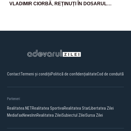
VLADIMIR CIORBĂ, REȚINUȚI ÎN DOSARUL
NORDIS
Contact
Termeni și condiții
Politică de confidențialitate
Cod de conduită
Parteneri:
Realitatea.NET
Realitatea Sportiva
Realitatea Star
Libertatea Zilei
Mediafax
NewsInn
Realitatea Zilei
Subiectul Zilei
Sursa Zilei