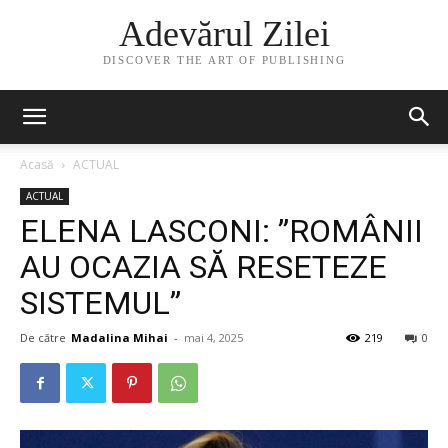
Adevărul Zilei
DISCOVER THE ART OF PUBLISHING
Acasă
ACTUAL
ACTUAL
ELENA LASCONI: ”ROMÂNII
AU OCAZIA SĂ RESETEZE
SISTEMUL”
De către
Madalina Mihai
-
mai 4, 2025
219
0