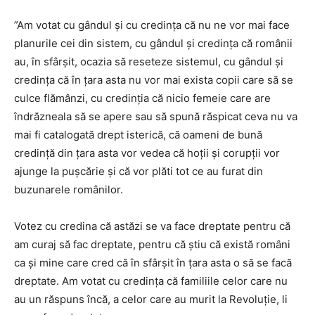
”Am votat cu gândul și cu credința că nu ne vor mai face
planurile cei din sistem, cu gândul și credința că românii
au, în sfârșit, ocazia să reseteze sistemul, cu gândul și
credința că în țara asta nu vor mai exista copii care să se
culce flămânzi, cu credinția că nicio femeie care are
îndrăzneala să se apere sau să spună răspicat ceva nu va
mai fi catalogată drept isterică, că oameni de bună
credință din țara asta vor vedea că hoții și corupții vor
ajunge la pușcărie și că vor plăti tot ce au furat din
buzunarele românilor.
Votez cu credina că astăzi se va face dreptate pentru că
am curaj să fac dreptate, pentru că știu că există români
ca și mine care cred că în sfârșit în țara asta o să se facă
dreptate. Am votat cu credința că familiile celor care nu
au un răspuns încă, a celor care au murit la Revoluție, li