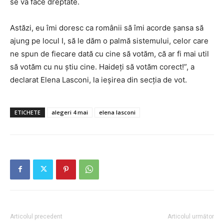
se va face dreptate.
Astăzi, eu îmi doresc ca românii să îmi acorde șansa să
ajung pe locul I, să le dăm o palmă sistemului, celor care
ne spun de fiecare dată cu cine să votăm, că ar fi mai util
să votăm cu nu știu cine. Haideți să votăm corect!”, a
declarat Elena Lasconi, la ieșirea din secția de vot.
ETICHETE
alegeri 4 mai
elena lasconi
Articolul precedent
Articolul următor