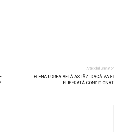
Articolul următor
E
ELENA UDREA AFLĂ ASTĂZI DACĂ VA FI
R
ELIBERATĂ CONDIȚIONAT