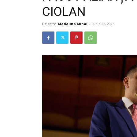
CIOLAN
De către
Madalina Mihai
-
iunie 26, 2025