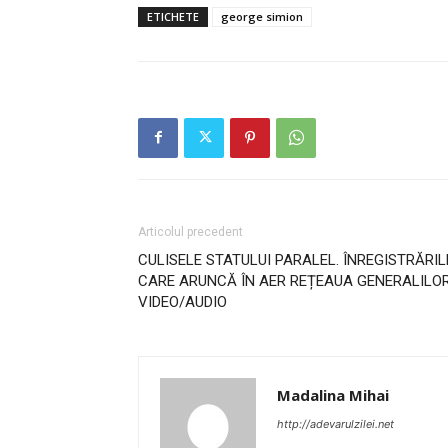
ETICHETE
george simion
Articolul precedent
CULISELE STATULUI PARALEL. ÎNREGISTRĂRIL
CARE ARUNCĂ ÎN AER REȚEAUA GENERALILO
VIDEO/AUDIO
Madalina Mihai
http://adevarulzilei.net