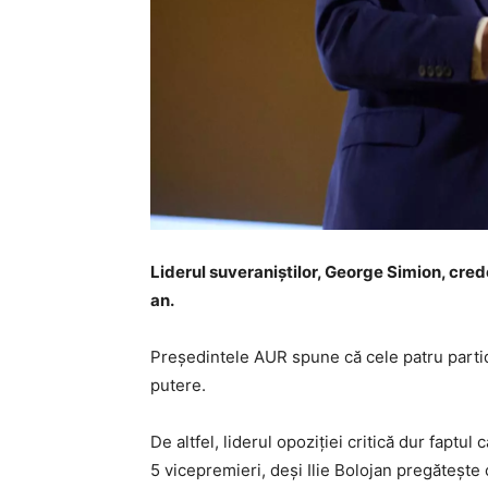
Liderul suveraniștilor, George Simion, cred
an.
Președintele AUR spune că cele patru partid
putere.
De altfel, liderul opoziției critică dur faptu
5 vicepremieri, deși Ilie Bolojan pregătește