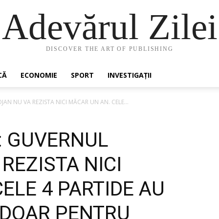
Adevărul Zilei
DISCOVER THE ART OF PUBLISHING
CĂ
ECONOMIE
SPORT
INVESTIGAȚII
AN NU VA REZISTA NICI MĂCAR UN AN. CELE...
: GUVERNUL
REZISTA NICI
ELE 4 PARTIDE AU
 DOAR PENTRU