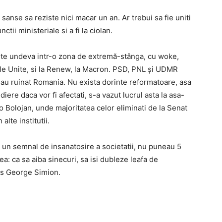
 sanse sa reziste nici macar un an. Ar trebui sa fie uniti
ctii ministeriale si a fi la ciolan.
este undeva intr-o zona de extremă-stânga, cu woke,
ele Unite, si la Renew, la Macron. PSD, PNL și UDMR
 au ruinat Romania. Nu exista dorinte reformatoare, asa
ere daca vor fi afectati, s-a vazut lucrul asta la asa-
o Bolojan, unde majoritatea celor eliminati de la Senat
 alte institutii.
 un semnal de insanatosire a societatii, nu puneau 5
a: ca sa aiba sinecuri, sa isi dubleze leafa de
pus George Simion.