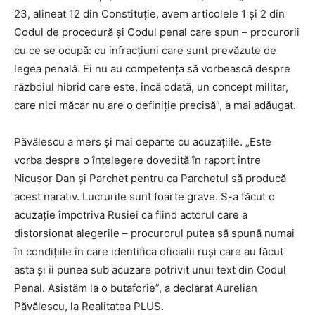
23, alineat 12 din Constituție, avem articolele 1 și 2 din
Codul de procedură și Codul penal care spun – procurorii
cu ce se ocupă: cu infracțiuni care sunt prevăzute de
legea penală. Ei nu au competența să vorbească despre
războiul hibrid care este, încă odată, un concept militar,
care nici măcar nu are o definiție precisă”, a mai adăugat.
Păvălescu a mers și mai departe cu acuzațiile. „Este
vorba despre o înțelegere dovedită în raport între
Nicușor Dan și Parchet pentru ca Parchetul să producă
acest narativ. Lucrurile sunt foarte grave. S-a făcut o
acuzație împotriva Rusiei ca fiind actorul care a
distorsionat alegerile – procurorul putea să spună numai
în condițiile în care identifica oficialii ruși care au făcut
asta și îi punea sub acuzare potrivit unui text din Codul
Penal. Asistăm la o butaforie”, a declarat Aurelian
Păvălescu, la Realitatea PLUS.