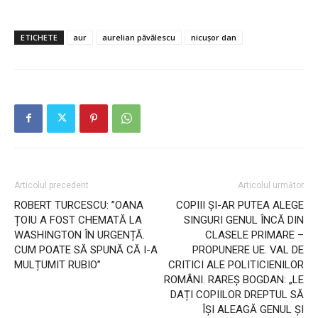
ETICHETE
aur
aurelian păvălescu
nicușor dan
Articolul precedent
Articolul următor
ROBERT TURCESCU: ”OANA
COPIII ȘI-AR PUTEA ALEGE
ȚOIU A FOST CHEMATĂ LA
SINGURI GENUL ÎNCĂ DIN
WASHINGTON ÎN URGENȚĂ.
CLASELE PRIMARE –
CUM POATE SĂ SPUNĂ CĂ I-A
PROPUNERE UE. VAL DE
MULȚUMIT RUBIO”
CRITICI ALE POLITICIENILOR
ROMÂNI. RAREȘ BOGDAN: „LE
DAȚI COPIILOR DREPTUL SĂ
ÎȘI ALEAGĂ GENUL ȘI