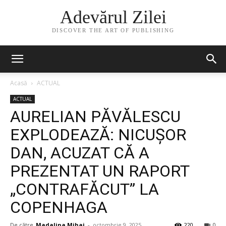
Adevărul Zilei
DISCOVER THE ART OF PUBLISHING
Acasă
ACTUAL
ACTUAL
AURELIAN PĂVĂLESCU
EXPLODEAZĂ: NICUȘOR
DAN, ACUZAT CĂ A
PREZENTAT UN RAPORT
„CONTRAFĂCUT” LA
COPENHAGA
De către
Madalina Mihai
-
octombrie 9, 2025
220
0