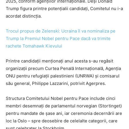
2025, conform agențiilor internaționale. Deși Donald
Trump figura printre potențialii candidați, Comitetul nu i-a
acordat distincția.
Trocul propus de Zelenski: Ucraina îl va nominaliza pe
Trump la Premiul Nobel pentru Pace dacă va trimite
rachete Tomahawk Kievului
Printre candidații menționați anul acesta s-au regăsit
organizații precum Curtea Penală Internațională, Agenția
ONU pentru refugiații palestinieni (UNRWA) și comisarul
său general, Philippe Lazzarini, potrivit Agerpres.
Structura Comitetului Nobel pentru Pace include cinci
membri desemnați de parlamentul norvegian (Stortinget)
pentru mandate de șase ani, iar ceremonia decernării are
loc la Oslo – spre deosebire de celelalte categorii, care
sunt celebrater la Stockholm.