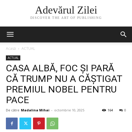
Adevărul Zilei
DISCOVER THE ART OF PUBLISHING
Acasă
ACTUAL
ACTUAL
CASA ALBĂ, FOC ȘI PARĂ
CĂ TRUMP NU A CĂȘTIGAT
PREMIUL NOBEL PENTRU
PACE
De către
Madalina Mihai
-
octombrie 10, 2025
164
0