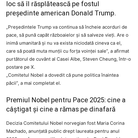
loc să îl răsplătească pe fostul
președinte american Donald Trump.
„Preşedintele Trump va continua să încheie acorduri de
pace, să pună capăt războaielor şi să salveze vieţi. Are o
inimă umanitară şi nu va exista niciodată cineva ca el,
care să poată muta munţii cu forţa voinţei sale”, a afirmat
purtătorul de cuvânt al Casei Albe, Steven Cheung, într-o
postare pe X.
„Comitetul Nobel a dovedit că pune politica înaintea
păcii”, a mai completat el.
Premiul Nobel pentru Pace 2025: cine a
câștigat și cine a rămas pe dinafară
Decizia Comitetului Nobel norvegian fost Maria Corina
Machado, anunțată public drept laureata pentru anul