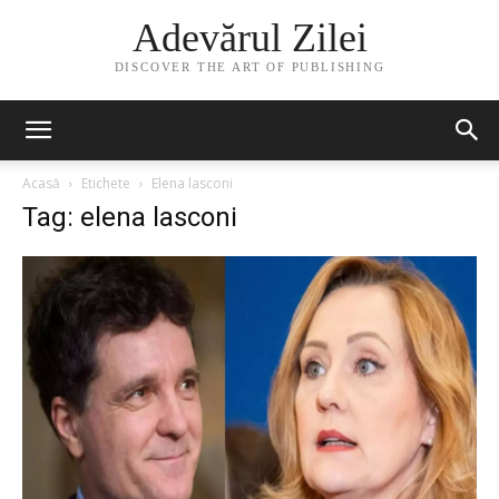
Adevărul Zilei
DISCOVER THE ART OF PUBLISHING
Acasă
Etichete
Elena lasconi
Tag: elena lasconi