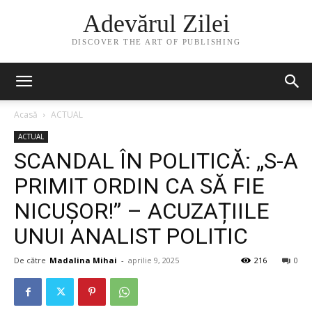
Adevărul Zilei
DISCOVER THE ART OF PUBLISHING
Acasă
ACTUAL
ACTUAL
SCANDAL ÎN POLITICĂ: „S-A
PRIMIT ORDIN CA SĂ FIE
NICUȘOR!” – ACUZAȚIILE
UNUI ANALIST POLITIC
De către
Madalina Mihai
-
aprilie 9, 2025
216
0