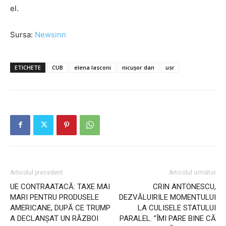
el.
Sursa:
Newsinn
ETICHETE
CUB
elena lasconi
nicușor dan
usr
Articolul precedent
Articolul următor
UE CONTRAATACĂ: TAXE MAI
CRIN ANTONESCU,
MARI PENTRU PRODUSELE
DEZVĂLUIRILE MOMENTULUI
AMERICANE, DUPĂ CE TRUMP
LA CULISELE STATULUI
A DECLANȘAT UN RĂZBOI
PARALEL. ”ÎMI PARE BINE CĂ