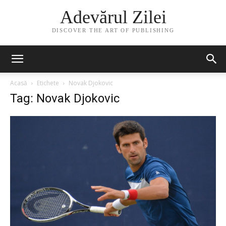
Adevărul Zilei
DISCOVER THE ART OF PUBLISHING
Acasă
Etichete
Novak Djokovic
Tag: Novak Djokovic