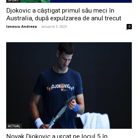
SPORT
Djokovic a câştigat primul său meci în
Australia, după expulzarea de anul trecut
Ionescu Andreea
-
ianuarie 3, 2023
0
ACTUAL
Novak Djokovic a urcat pe locul 5 în