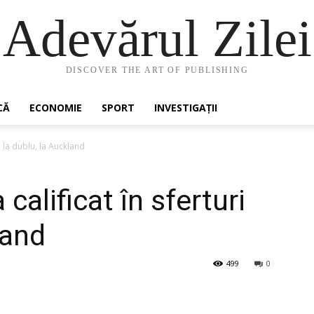
Adevărul Zilei
DISCOVER THE ART OF PUBLISHING
CĂ
ECONOMIE
SPORT
INVESTIGAȚII
i la dublu, la Auckland
calificat în sferturi
land
499
0