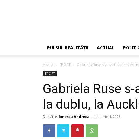
PULSUL REALITĂȚII
ACTUAL
POLITI
Acasă
SPORT
Gabriela Ruse s-a calificat în sfertur
SPORT
Gabriela Ruse s-a 
la dublu, la Auck
De către
Ionescu Andreea
-
ianuarie 4, 2023