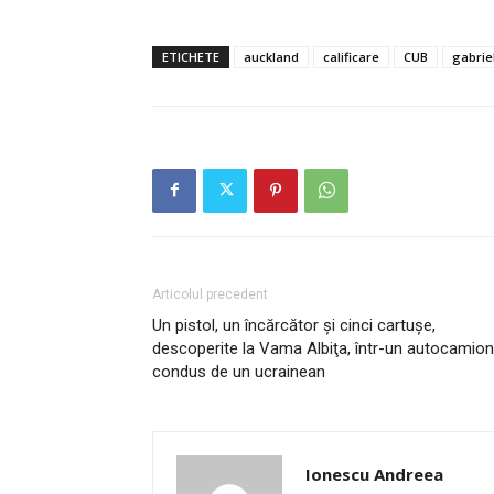
ETICHETE
auckland
calificare
CUB
gabrie
Articolul precedent
Un pistol, un încărcător şi cinci cartuşe,
descoperite la Vama Albiţa, într-un autocamion
condus de un ucrainean
Ionescu Andreea