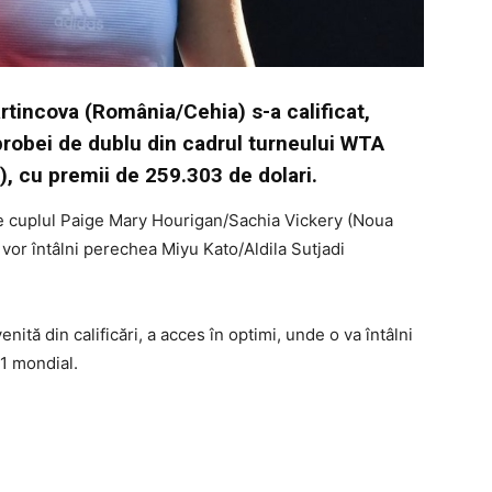
incova (România/Cehia) s-a calificat,
e probei de dublu din cadrul turneului WTA
, cu premii de 259.303 de dolari.
de cuplul Paige Mary Hourigan/Sachia Vickery (Noua
 vor întâlni perechea Miyu Kato/Aldila Sutjadi
nită din calificări, a acces în optimi, unde o va întâlni
1 mondial.