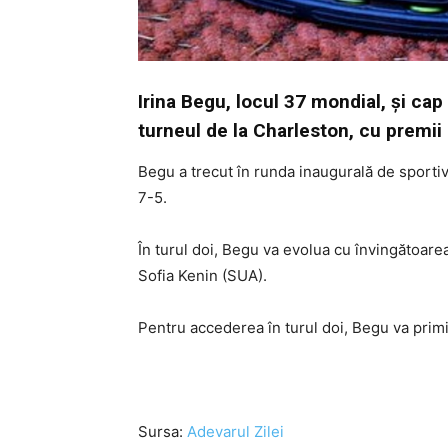
Irina Begu, locul 37 mondial, şi cap d
turneul de la Charleston, cu premii
Begu a trecut în runda inaugurală de sportiv
7-5.
În turul doi, Begu va evolua cu învingătoare
Sofia Kenin (SUA).
Pentru accederea în turul doi, Begu va prim
Sursa:
Adevarul Zilei