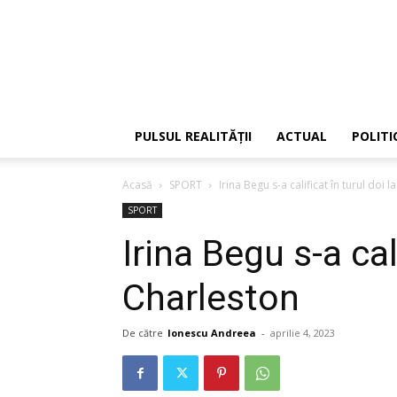
PULSUL REALITĂȚII
ACTUAL
POLITI
Acasă
SPORT
Irina Begu s-a calificat în turul doi 
SPORT
Irina Begu s-a cali
Charleston
De către
Ionescu Andreea
-
aprilie 4, 2023