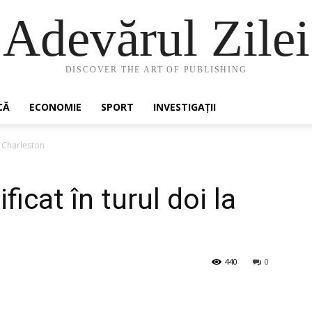
Adevărul Zilei
DISCOVER THE ART OF PUBLISHING
CĂ
ECONOMIE
SPORT
INVESTIGAȚII
la Charleston
ficat în turul doi la
440
0