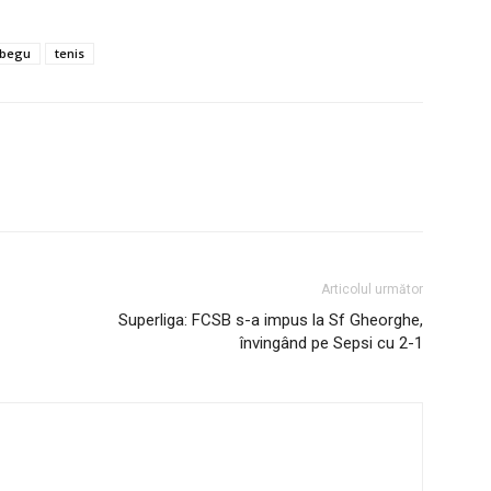
 begu
tenis
Articolul următor
Superliga: FCSB s-a impus la Sf Gheorghe,
învingând pe Sepsi cu 2-1