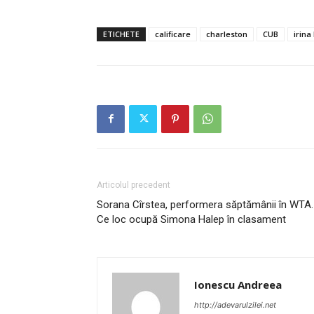
ETICHETE
calificare
charleston
CUB
irina
Articolul precedent
Sorana Cîrstea, performera săptămânii în WTA.
Ce loc ocupă Simona Halep în clasament
Ionescu Andreea
http://adevarulzilei.net