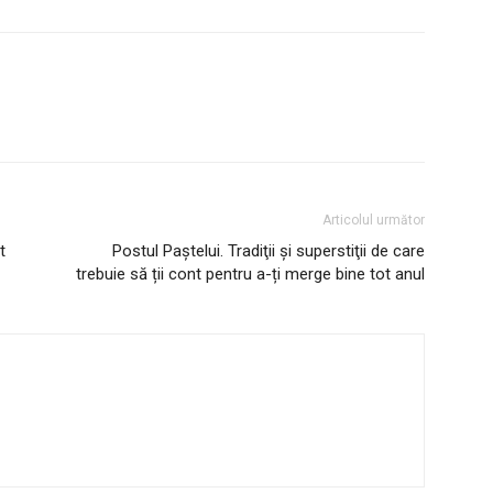
Articolul următor
t
Postul Paștelui. Tradiţii şi superstiţii de care
trebuie să ții cont pentru a-ți merge bine tot anul