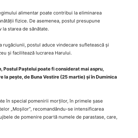
gimului alimentar poate contribui la eliminarea
sănătăţii fizice. De asemenea, postul presupune
v la starea de sănătate.
area rugăciunii, postul aduce vindecare sufletească şi
u şi facilitează lucrarea Harului.
, Postul Paştelui poate fi considerat mai aspru,
 la peşte, de Buna Vestire (25 martie) şi în Duminica
e în special pomenirii morţilor, în primele şase
lor „Moşilor”, recomandându-se intensificarea
Slujbele de pomenire poartă numele de parastase, care,