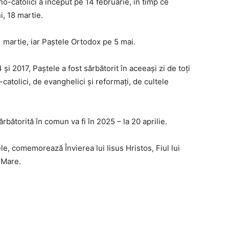
no-catolici a început pe 14 februarie, în timp ce
i, 18 martie.
1 martie, iar Paştele Ortodox pe 5 mai.
4 şi 2017, Paştele a fost sărbătorit în aceeaşi zi de toţi
catolici, de evanghelici şi reformaţi, de cultele
bătorită în comun va fi în 2025 – la 20 aprilie.
le, comemorează Învierea lui Iisus Hristos, Fiul lui
 Mare.