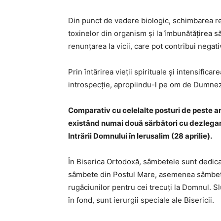
Din punct de vedere biologic, schimbarea re
toxinelor din organism şi la îmbunătăţirea 
renunţarea la vicii, care pot contribui negati
Prin întărirea vieţii spirituale şi intensific
introspecţie, apropiindu-l pe om de Dumneze
Comparativ cu celelalte posturi de peste an
existând numai două sărbători cu dezlegare
Intrării Domnului în Ierusalim (28 aprilie).
În Biserica Ortodoxă, sâmbetele sunt dedicat
sâmbete din Postul Mare, asemenea sâmbete
rugăciunilor pentru cei trecuţi la Domnul. 
în fond, sunt ierurgii speciale ale Bisericii.