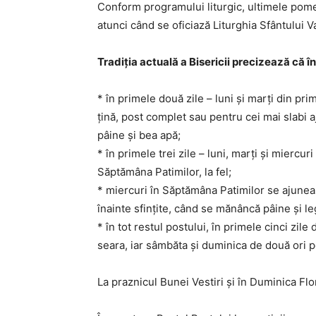
Conform programului liturgic, ultimele pomeni
atunci când se oficiază Liturghia Sfântului V
Tradiţia actuală a Bisericii precizează că î
* în primele două zile – luni şi marţi din p
ţină, post complet sau pentru cei mai slabi
pâine şi bea apă;
* în primele trei zile – luni, marţi şi miercur
Săptămâna Patimilor, la fel;
* miercuri în Săptămâna Patimilor se ajuneaz
înainte sfinţite, când se mănâncă pâine şi l
* în tot restul postului, în primele cinci zi
seara, iar sâmbăta şi duminica de două ori p
La praznicul Bunei Vestiri şi în Duminica Flo