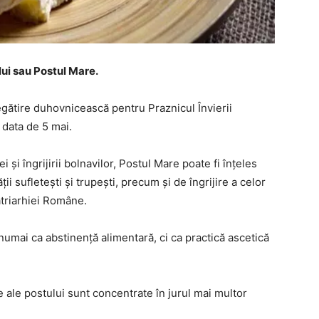
elui sau Postul Mare.
egătire duhovnicească pentru Praznicul Învierii
 data de 5 mai.
 şi îngrijirii bolnavilor, Postul Mare poate fi înţeles
i sufleteşti şi trupeşti, precum şi de îngrijire a celor
Patriarhiei Române.
numai ca abstinenţă alimentară, ci ca practică ascetică
e ale postului sunt concentrate în jurul mai multor