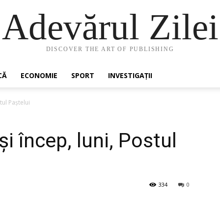
Adevărul Zilei
DISCOVER THE ART OF PUBLISHING
CĂ
ECONOMIE
SPORT
INVESTIGAȚII
tul Paştelui
i încep, luni, Postul
334
0