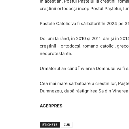
În acest an, Postul Paştelui la creştinii roma
creştinii ortodocşi încep Postul Paştelui, lun
Paştele Catolic va fi sărbătorit în 2024 pe 3
Doi ani la rând, în 2010 şi 2011, dar şi în 201
creştinii – ortodocşi, romano-catolici, greco-
neoprotestante.
Următorul an când Învierea Domnului va fi săr
Cea mai mare sărbătoare a creştinilor, Paşte
Dumnezeu, după răstignirea Sa din Vinerea
AGERPRES
ETICHETE
CUB