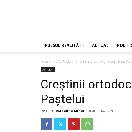
PULSUL REALITĂȚII
ACTUAL
POLITI
Acasă
ACTUAL
Creştinii ortodocşi încep, luni, Pos
ACTUAL
Creştinii ortodocş
Paştelui
De către
Madalina Mihai
-
martie 18, 2024