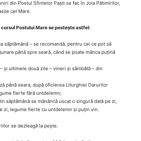
ri din Postul Sfintelor Paşti se fac în Joia Pătimirilor,
asile cel Mare.
n cursul Postului Mare se posteşte astfel:
rima săptămână – se recomandă, pentru cei ce pot să
 ajunare până spre seară, când se poate mânca puţină
i – şi ultimele două zile – vineri şi sâmbătă – din
ă până seara, după oficierea Liturghiei Darurilor
egume fierte fără untdelemn;
le din săptămână se mănâncă uscat o singură dată pe zi,
e zi, legume fierte cu untdelemn şi puţin vin.
riilor se dezleagă la peşte.