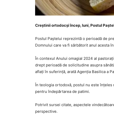
Creştinii ortodocşi încep, luni, Postul Paşt
Postul Paştelui reprezintă o perioadă de pr
Domnului care va fi sărbătorit anul acesta în
În contexul Anului omagial 2024 al pastoraţiei
drept perioadă de solicitudine asupra sănătăţi
aflaţi în suferinţă, arată Agenţia Basilica a 
În teologia ortodoxă, postul nu este înţeles 
pentru îndepărtarea de patimi.
Potrivit sursei citate, aspectele vindecătoar
perspective.