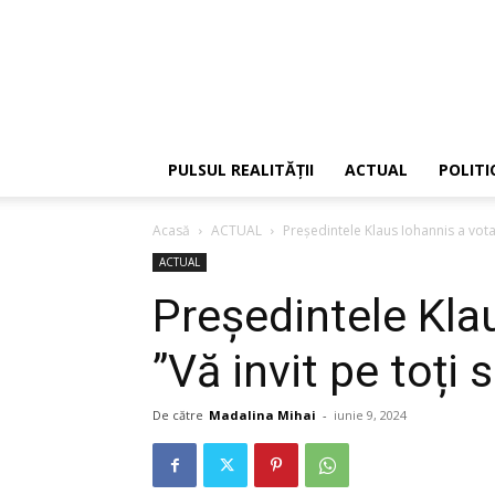
PULSUL REALITĂȚII
ACTUAL
POLITI
Acasă
ACTUAL
Președintele Klaus Iohannis a votat: 
ACTUAL
Președintele Kla
”Vă invit pe toți s
De către
Madalina Mihai
-
iunie 9, 2024