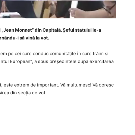
l „Jean Monnet” din Capitală. Șeful statului le-a
nându-i să vină la vot.
egem pe cei care conduc comunităţile în care trăim şi
entul European”, a spus preşedintele după exercitarea
a vot, este extrem de important. Vă mulţumesc! Vă doresc
șirea din secția de vot.