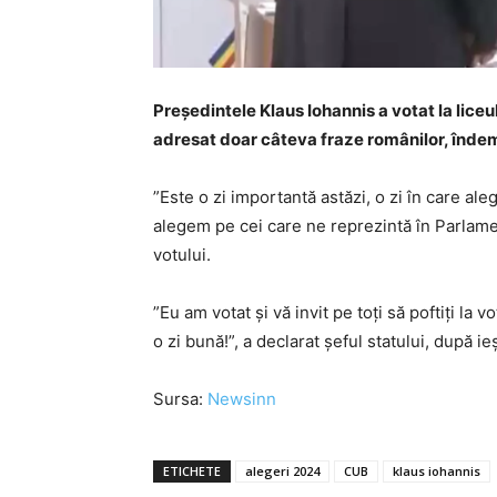
Președintele Klaus Iohannis a votat la liceu
adresat doar câteva fraze românilor, îndem
”Este o zi importantă astăzi, o zi în care al
alegem pe cei care ne reprezintă în Parlam
votului.
”Eu am votat şi vă invit pe toţi să poftiţi l
o zi bună!”, a declarat șeful statului, după ie
Sursa:
Newsinn
ETICHETE
alegeri 2024
CUB
klaus iohannis