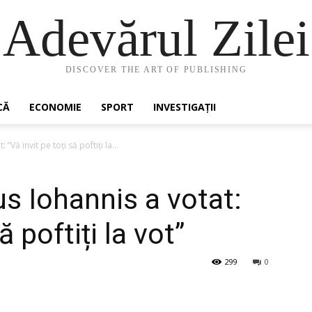
Adevărul Zilei
DISCOVER THE ART OF PUBLISHING
CĂ
ECONOMIE
SPORT
INVESTIGAȚII
”Vă invit pe toți să poftiți la...
us Iohannis a votat:
ă poftiți la vot”
299
0