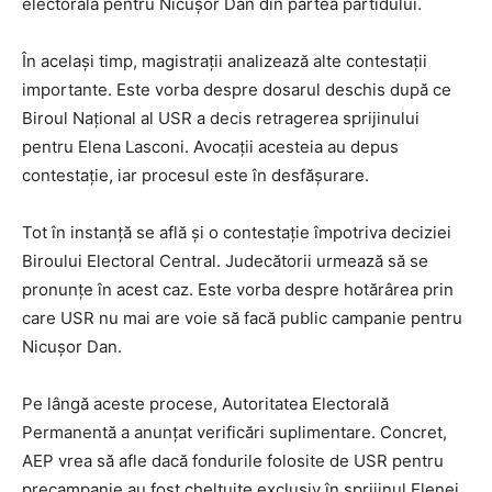
electorală pentru Nicușor Dan din partea partidului.
În același timp, magistrații analizează alte contestații
importante. Este vorba despre dosarul deschis după ce
Biroul Național al USR a decis retragerea sprijinului
pentru Elena Lasconi. Avocații acesteia au depus
contestație, iar procesul este în desfășurare.
Tot în instanță se află și o contestație împotriva deciziei
Biroului Electoral Central. Judecătorii urmează să se
pronunțe în acest caz. Este vorba despre hotărârea prin
care USR nu mai are voie să facă public campanie pentru
Nicușor Dan.
Pe lângă aceste procese, Autoritatea Electorală
Permanentă a anunțat verificări suplimentare. Concret,
AEP vrea să afle dacă fondurile folosite de USR pentru
precampanie au fost cheltuite exclusiv în sprijinul Elenei