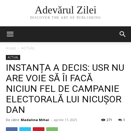
Adevărul Zilei
DISCOVER THE ART OF PUBLISHING
Acasă
ACTUAL
ACTUAL
INSTANȚA A DECIS: USR NU
ARE VOIE SĂ ÎI FACĂ
NICIUN FEL DE CAMPANIE
ELECTORALĂ LUI NICUȘOR
DAN
De către
Madalina Mihai
-
aprilie 17, 2025
271
0