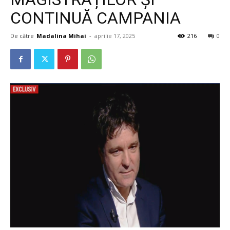
CONTINUĂ CAMPANIA
De către
Madalina Mihai
-
aprilie 17, 2025
216
0