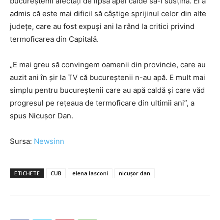
bucureștenii afectați de lipsa apei calde să-l susțină. El a
admis că este mai dificil să câștige sprijinul celor din alte
județe, care au fost expuși ani la rând la critici privind
termoficarea din Capitală.
„E mai greu să convingem oamenii din provincie, care au
auzit ani în șir la TV că bucureștenii n-au apă. E mult mai
simplu pentru bucureștenii care au apă caldă și care văd
progresul pe rețeaua de termoficare din ultimii ani”, a
spus Nicușor Dan.
Sursa:
Newsinn
ETICHETE
CUB
elena lasconi
nicușor dan