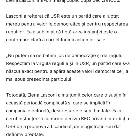
Elena Lasconi într-un mesaj public după decizia ÎCCJ.
Lasconi a reiterat că USR este un partid care a luptat
mereu pentru valorile democratice și pentru respectarea
regulilor. Ea a subliniat că hotărârea instanței este o
confirmare clară a corectitudinii acțiunilor sale.
„Nu putem să ne batem joc de democrație și de reguli.
Respectăm la virgulă regulile și în USR, un partid care s-a
născut exact pentru a apăra aceste valori democratice”, a
mai spus președinta partidului.
Totodată, Elena Lasconi a mulțumit celor care o susțin în
această perioadă complicată și care se implică în
campania electorală, deși resursele sunt limitate. Ea a
cerut instanței să confirme decizia BEC privind interdicția
USR de a promova alt candidat, iar magistrații i-au dat
definitiv dreptate.