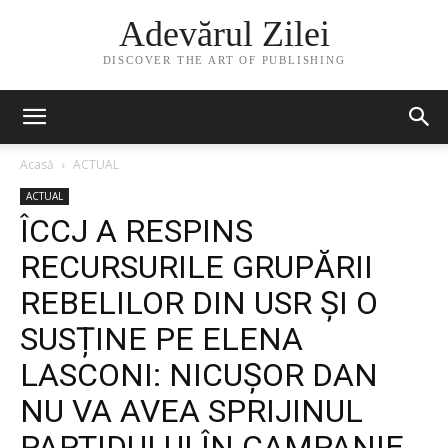
Adevărul Zilei
DISCOVER THE ART OF PUBLISHING
Acasă
ACTUAL
ACTUAL
ÎCCJ A RESPINS
RECURSURILE GRUPĂRII
REBELILOR DIN USR ȘI O
SUSȚINE PE ELENA
LASCONI: NICUȘOR DAN
NU VA AVEA SPRIJINUL
PARTIDULUI ÎN CAMPANIE