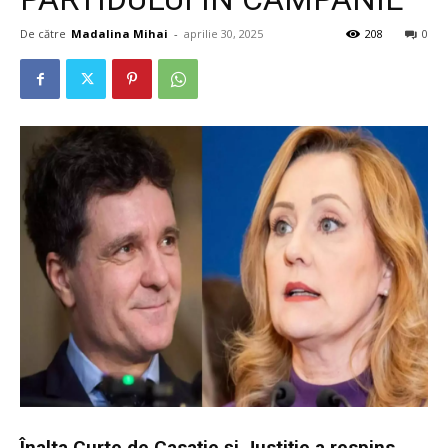
De către
Madalina Mihai
-
aprilie 30, 2025
208
0
Înalta Curte de Casație și Justiție a respins