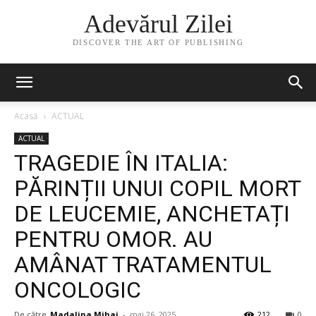
Adevărul Zilei
DISCOVER THE ART OF PUBLISHING
Acasă
ACTUAL
ACTUAL
TRAGEDIE ÎN ITALIA:
PĂRINȚII UNUI COPIL MORT
DE LEUCEMIE, ANCHETAȚI
PENTRU OMOR. AU
AMÂNAT TRATAMENTUL
ONCOLOGIC
De către
Madalina Mihai
-
mai 26, 2025
212
0