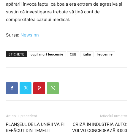
apărării invocă faptul că boala era extrem de agresivă și
susțin că investigarea trebuie să țină cont de
complexitatea cazului medical.
Sursa:
Newsinn
ETICHETE
copil mort leucemie
CUB
italia
leucemie
Articolul precedent
Articolul următor
PLANȘEUL DE LA UNIRII VA FI
CRIZĂ ÎN INDUSTRIA AUTO:
REFĂCUT DIN TEMELII.
VOLVO CONCEDEAZĂ 3.000