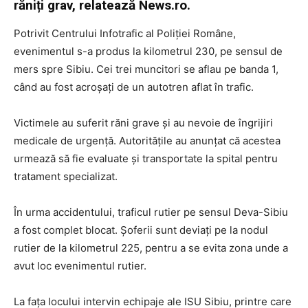
răniți grav, relatează News.ro.
Potrivit Centrului Infotrafic al Poliției Române,
evenimentul s-a produs la kilometrul 230, pe sensul de
mers spre Sibiu. Cei trei muncitori se aflau pe banda 1,
când au fost acroșați de un autotren aflat în trafic.
Victimele au suferit răni grave și au nevoie de îngrijiri
medicale de urgență. Autoritățile au anunțat că acestea
urmează să fie evaluate și transportate la spital pentru
tratament specializat.
În urma accidentului, traficul rutier pe sensul Deva-Sibiu
a fost complet blocat. Șoferii sunt deviați pe la nodul
rutier de la kilometrul 225, pentru a se evita zona unde a
avut loc evenimentul rutier.
La fața locului intervin echipaje ale ISU Sibiu, printre care