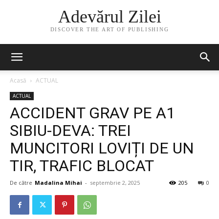
Adevărul Zilei
DISCOVER THE ART OF PUBLISHING
Acasă
ACTUAL
ACTUAL
ACCIDENT GRAV PE A1
SIBIU-DEVA: TREI
MUNCITORI LOVIȚI DE UN
TIR, TRAFIC BLOCAT
De către
Madalina Mihai
-
septembrie 2, 2025
205
0