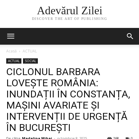
Adevărul Zilei
DISCOVER THE ART OF PUBLISHING
Acasă
ACTUAL
ACTUAL
SOCIAL
CICLONUL BARBARA
LOVEȘTE ROMÂNIA:
INUNDAȚII ÎN CONSTANȚA,
MAȘINI AVARIATE ȘI
INTERVENȚII DE URGENȚĂ
ÎN BUCUREȘTI
De către
Madalina Mihai
-
octombrie 8, 2025
268
0