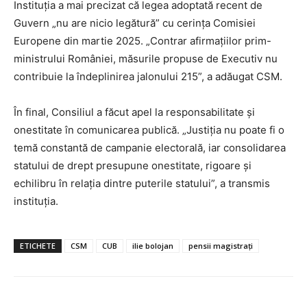
Instituția a mai precizat că legea adoptată recent de
Guvern „nu are nicio legătură” cu cerința Comisiei
Europene din martie 2025. „Contrar afirmațiilor prim-
ministrului României, măsurile propuse de Executiv nu
contribuie la îndeplinirea jalonului 215”, a adăugat CSM.
În final, Consiliul a făcut apel la responsabilitate și
onestitate în comunicarea publică. „Justiția nu poate fi o
temă constantă de campanie electorală, iar consolidarea
statului de drept presupune onestitate, rigoare și
echilibru în relația dintre puterile statului”, a transmis
instituția.
ETICHETE
CSM
CUB
ilie bolojan
pensii magistrați