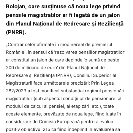
Bolojan, care susținuse că noua lege privind
pensiile magistraților ar fi legată de un jalon
din Planul Național de Redresare și Reziliență
(PNRR).
„Contrar celor afirmate în mod nereal de premierul
României, în sensul că ‘rezolvarea pensiilor magistraților’
ar constitui un jalon de care depinde ‘o sumă de peste
200 de milioane de euro’ din Planul Național de
Redresare și Reziliență (PNRR), Consiliul Superior al
Magistraturii face următoarele precizări: Prin Legea
282/2023 a fost modificat substanțial regimul pensionării
magistraților (sub aspectul condițiilor de pensionare, al
modului de calcul al pensiei, al etapizării etc.), toate
aceste elemente, prevăzute de noua lege, fiind luate în
considerare de Comisia Europeană pentru a evalua
pozitiv obiectivul 215 ca fiind îndeplinit în evaluarea sa