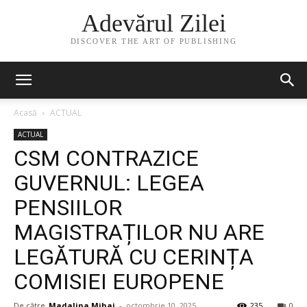
Adevărul Zilei
DISCOVER THE ART OF PUBLISHING
Acasă
ACTUAL
ACTUAL
CSM CONTRAZICE
GUVERNUL: LEGEA
PENSIILOR
MAGISTRAȚILOR NU ARE
LEGĂTURĂ CU CERINȚA
COMISIEI EUROPENE
De către
Madalina Mihai
-
octombrie 10, 2025
235
0