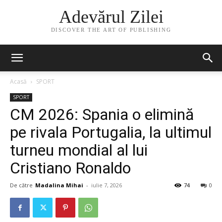
Adevărul Zilei
DISCOVER THE ART OF PUBLISHING
Acasă
SPORT
SPORT
CM 2026: Spania o elimină
pe rivala Portugalia, la ultimul
turneu mondial al lui
Cristiano Ronaldo
De către
Madalina Mihai
-
iulie 7, 2026
74
0