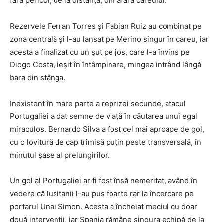
fără pericol, de la distanță, din afara careului.
Rezervele Ferran Torres și Fabian Ruiz au combinat pe
zona centrală și l-au lansat pe Merino singur în careu, iar
acesta a finalizat cu un șut pe jos, care l-a învins pe
Diogo Costa, ieșit în întâmpinare, mingea intrând lângă
bara din stânga.
Inexistent în mare parte a reprizei secunde, atacul
Portugaliei a dat semne de viață în căutarea unui egal
miraculos. Bernardo Silva a fost cel mai aproape de gol,
cu o lovitură de cap trimisă puțin peste transversală, în
minutul șase al prelungirilor.
Un gol al Portugaliei ar fi fost însă nemeritat, având în
vedere că lusitanii l-au pus foarte rar la încercare pe
portarul Unai Simon. Acesta a încheiat meciul cu doar
două intervenții, iar Spania rămâne singura echipă de la