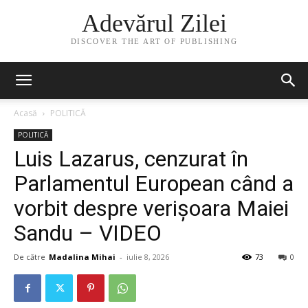
Adevărul Zilei
DISCOVER THE ART OF PUBLISHING
Acasă
POLITICĂ
POLITICĂ
Luis Lazarus, cenzurat în
Parlamentul European când a
vorbit despre verișoara Maiei
Sandu – VIDEO
De către
Madalina Mihai
-
iulie 8, 2026
73
0