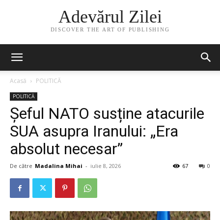
Adevărul Zilei
DISCOVER THE ART OF PUBLISHING
Acasă
POLITICĂ
POLITICĂ
Șeful NATO susține atacurile
SUA asupra Iranului: „Era
absolut necesar”
De către
Madalina Mihai
-
iulie 8, 2026
67
0