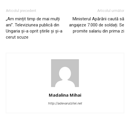
Articolul precedent
Articolul următor
„Am mințit timp de mai mulți
Ministerul Apărării caută să
ani”. Televiziunea publică din
angajeze 7.000 de soldați. Se
Ungaria și-a oprit știrile și și-a
promite salariu din prima zi
cerut scuze
Madalina Mihai
http://adevarulzilei.net