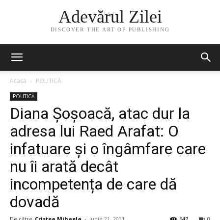
Adevărul Zilei
DISCOVER THE ART OF PUBLISHING
Acasă
POLITICĂ
POLITICĂ
Diana Șoșoacă, atac dur la
adresa lui Raed Arafat: O
infatuare și o îngâmfare care
nu îi arată decât
incompetența de care dă
dovadă
De către
Cristea Mihaela
-
iunie 21, 2021
647
0