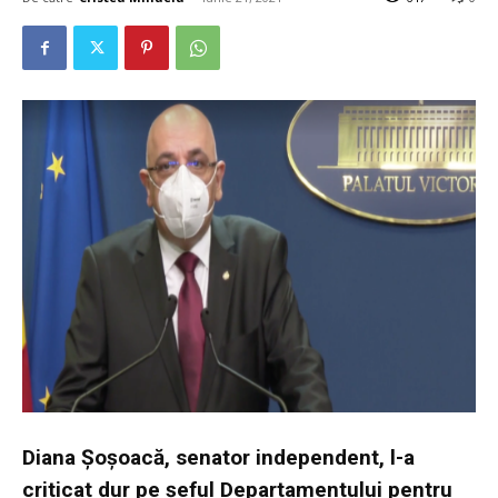
Diana Șoșoacă, senator independent, l-a
criticat dur pe șeful Departamentului pentru