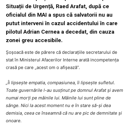
Situații de Urgență, Raed Arafat, după ce
oficialul din MAI a spus că salvatorii nu au
putut interveni în cazul accidentului în care
pilotul Adrian Cernea a decedat, din cauza
zonei greu accesibile.
Șoșoacă este de părere că declarațiile secretarului de
stat în Ministerul Afacerilor Interne arată incompetența
crasă pe care „acest om o afișează”.
„Îi lipsește empatia, compasiunea, îi lipseşte sufletul.
Toate guvernările l-au susţinut pe domnul Arafat şi avem
numai morţi pe mâinile lui. Mâinile lui sunt pline de
sânge. Nici la acest moment nu e în stare să-şi dea
demisia, ceea ce înseamnă că nu are pic de demnitate şi
onoare.