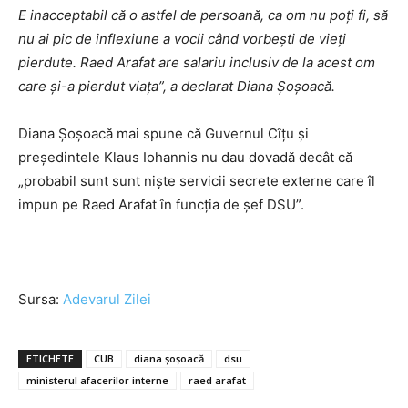
E inacceptabil că o astfel de persoană, ca om nu poţi fi, să
nu ai pic de inflexiune a vocii când vorbeşti de vieţi
pierdute. Raed Arafat are salariu inclusiv de la acest om
care şi-a pierdut viaţa”, a declarat Diana Şoşoacă.
Diana Șoșoacă mai spune că Guvernul Cîțu și
președintele Klaus Iohannis nu dau dovadă decât că
„probabil sunt sunt nişte servicii secrete externe care îl
impun pe Raed Arafat în funcţia de şef DSU”.
Sursa:
Adevarul Zilei
ETICHETE
CUB
diana șoșoacă
dsu
ministerul afacerilor interne
raed arafat