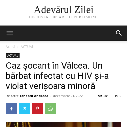
Adevărul Zilei
DISCOVER THE ART OF PUBLISHING
Acasă
ACTUAL
ACTUAL
Caz șocant în Vâlcea. Un
bărbat infectat cu HIV și-a
violat verișoara minoră
De către
Ionescu Andreea
-
decembrie 21, 2022
483
0