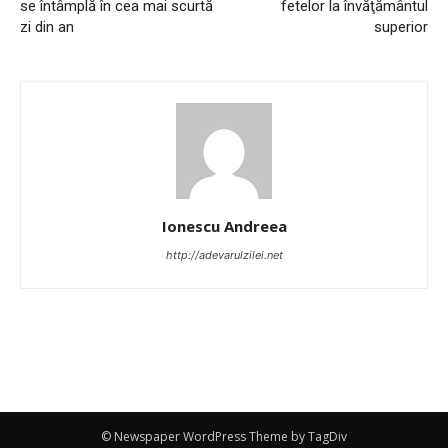
se întâmplă în cea mai scurtă
fetelor la învăţământul
zi din an
superior
Ionescu Andreea
http://adevarulzilei.net
© Newspaper WordPress Theme by TagDiv